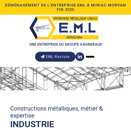
DÉMÉNAGEMENT DE L’ENTREPRISE EML À MINIAC MORVAN
FIN 2025
UNE ENTREPRISE DU GROUPE GAGNERAUD
EML Recrute
Constructions métalliques, métier &
expertise
INDUSTRIE